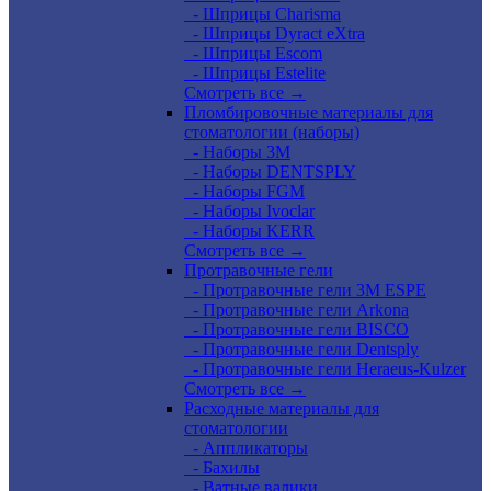
- Шприцы Charisma
- Шприцы Dyract eXtra
- Шприцы Escom
- Шприцы Estelite
Смотреть все →
Пломбировочные материалы для
стоматологии (наборы)
- Наборы 3М
- Наборы DENTSPLY
- Наборы FGM
- Наборы Ivoclar
- Наборы KERR
Смотреть все →
Протравочные гели
- Протравочные гели 3М ESPE
- Протравочные гели Arkona
- Протравочные гели BISCO
- Протравочные гели Dentsply
- Протравочные гели Heraeus-Kulzer
Смотреть все →
Расходные материалы для
стоматологии
- Аппликаторы
- Бахилы
- Ватные валики