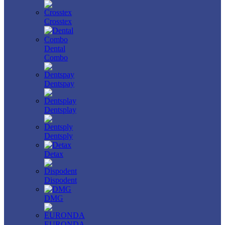
Crosstex
Dental
Combo
Dentspay
Dentsplay
Dentsply
Detax
Dispodent
DMG
EURONDA