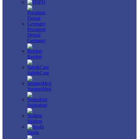
PD
President
Dental
Germany
Renfert
Safe&Care
SemperMed
Septodont
Spident
Spofa