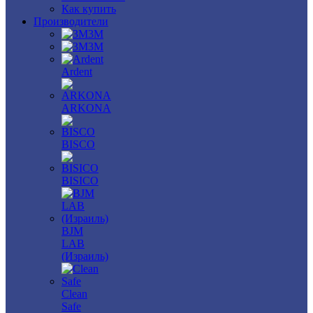
Как купить
Производители
3M
3М
Ardent
ARKONA
BISCO
BISICO
BJM
LAB
(Израиль)
Clean
Safe