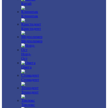
Китай
Клинипак
Кристидент
Медполимер
Норд-
Ост
Омега
Стомадент
Технодент
Трилокс