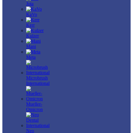
Jota
KaVo
Kerr
Kulzer
Mani
Meta
Microbrush
International
Mueller-
Omicron
Neo