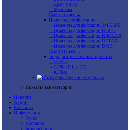
- Драй-типсы
- Журналы
Смотреть все →
Цементы для фиксации
- Цементы для фиксации 3M ESPE
- Цементы для фиксации BISCO
- Цементы для фиксации BJM LAB
- Цементы для фиксации DETAX
- Цементы для фиксации DMG
Смотреть все →
Эндодонтические инструменты
- C+Files
- C-Pilot FiLes CC
- K.Files
Показать все категории
Новости
Акции
Контакты
Информация
О нас
Доставка
Безопасность