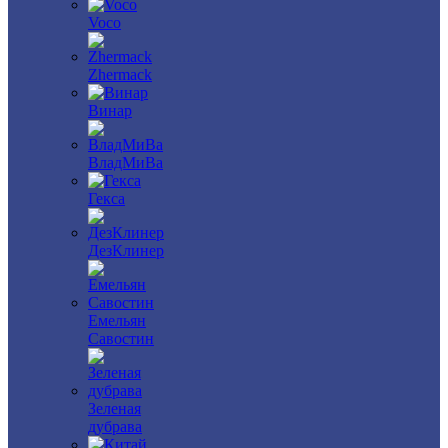
Voco
Zhermack
Винар
ВладМиВа
Гекса
ДезКлинер
Емельян
Савостин
Зеленая
дубрава