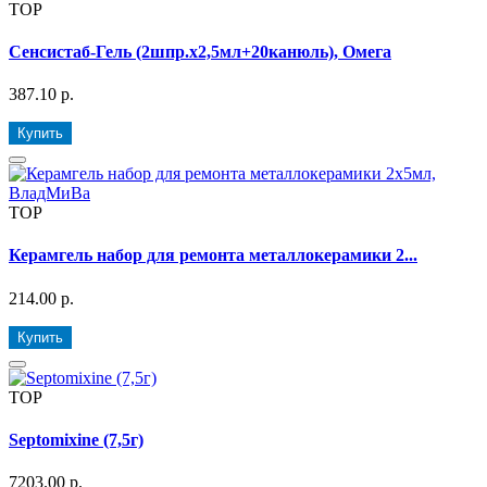
TOP
Сенсистаб-Гель (2шпр.х2,5мл+20канюль), Омега
387.10 р.
Купить
TOP
Керамгель набор для ремонта металлокерамики 2...
214.00 р.
Купить
TOP
Septomixine (7,5г)
7203.00 р.