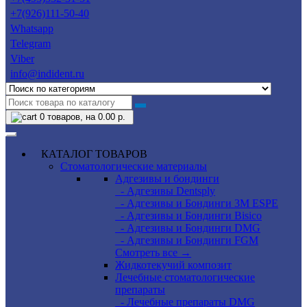
+7(926)111-50-40
Whatsapp
Telegram
Viber
info@indident.ru
0
товаров, на 0.00 р.
КАТАЛОГ ТОВАРОВ
Стоматологические материалы
Адгезивы и бондинги
- Адгезивы Dentsply
- Адгезивы и Бондинги 3M ESPE
- Адгезивы и Бондинги Bisico
- Адгезивы и Бондинги DMG
- Адгезивы и Бондинги FGM
Смотреть все →
Жидкотекучий композит
Лечебные стоматологические
препараты
- Лечебные препараты DMG