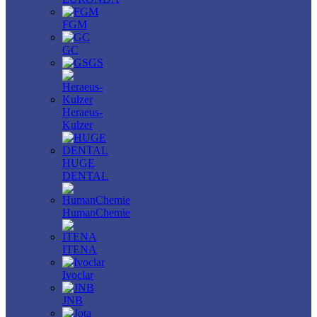
FGM
GC
GS
Heraeus-
Kulzer
HUGE
DENTAL
HumanChemie
ITENA
Ivoclar
JNB